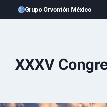
Saltar
Grupo Orvontón México
al
contenido
XXXV Congres