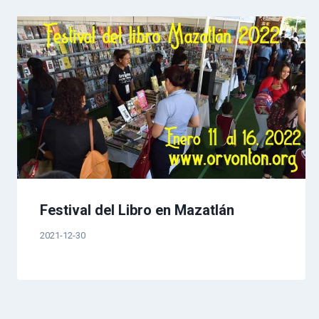
entradas
Festival del Libro en Mazatlán
2021-12-30