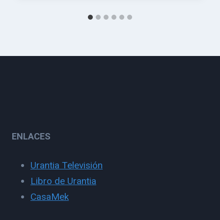
ENLACES
Urantia Televisión
Libro de Urantia
CasaMek